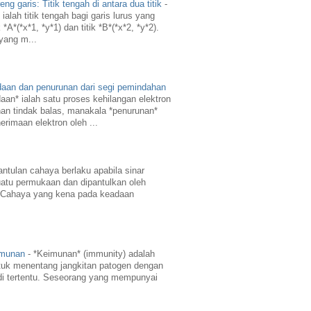
g garis: Titik tengah di antara dua titik
-
ialah titik tengah bagi garis lurus yang
A*(*x*1, *y*1) dan titik *B*(*x*2, *y*2).
 yang m...
daan dan penurunan dari segi pemindahan
aan* ialah satu proses kehilangan elektron
an tindak balas, manakala *penurunan*
erimaan elektron oleh ...
ntulan cahaya berlaku apabila sinar
atu permukaan dan dipantulkan oleh
 Cahaya yang kena pada keadaan
imunan
-
*Keimunan* (immunity) adalah
uk menentang jangkitan patogen dengan
di tertentu. Seseorang yang mempunyai