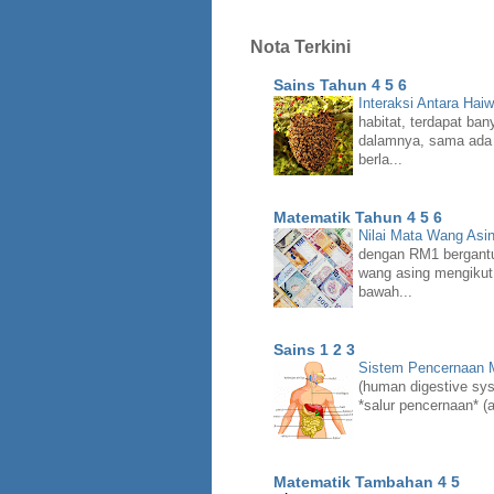
Nota Terkini
Sains Tahun 4 5 6
Interaksi Antara Hai
habitat, terdapat ban
dalamnya, sama ada 
berla...
Matematik Tahun 4 5 6
Nilai Mata Wang Asi
dengan RM1 bergant
wang asing mengikut
bawah...
Sains 1 2 3
Sistem Pencernaan
(human digestive syst
*salur pencernaan* (a
Matematik Tambahan 4 5