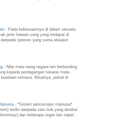
wan
-
Pada kebiasaannya di dalam sesuatu
yak jenis haiwan yang yang terdapat di
daripada spesies yang sama ataupun
ng
-
Nilai mata wang negara lain berbanding
ung kepada perdagangan tukaran mata
 keadaan semasa. Misalnya, jadual di
 Manusia
-
*Sistem pencernaan manusia*
em) terdiri daripada satu tiub yang disebut
limentary) dan beberapa organ lain seper...