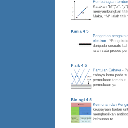
Pembahagian temberen
Katakan *M*(*x*, *y*) 
menyambungkan titik *
Maka, *M* ialah titik
Kimia 4 5
Pengertian pengoksi
elektron
-
*Pengoksid
daripada sesuatu bah
ialah satu proses pen
Fizik 4 5
Pantulan Cahaya
-
Pa
cahaya kena pada su
permukaan tersebut.
permukaan ya...
Biologi 4 5
Keimunan dan Peng
keupayaan badan unt
menghasilkan antibo
keimunan te...