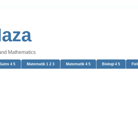
Naza
 and Mathematics
Sains 4 5
Matematik 1 2 3
Matematik 4 5
Biologi 4 5
Fizi