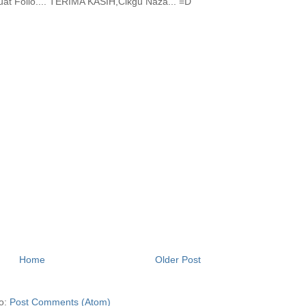
t Folio.... TERIMA KASIH,Cikgu Naza... =D
Home
Older Post
to:
Post Comments (Atom)